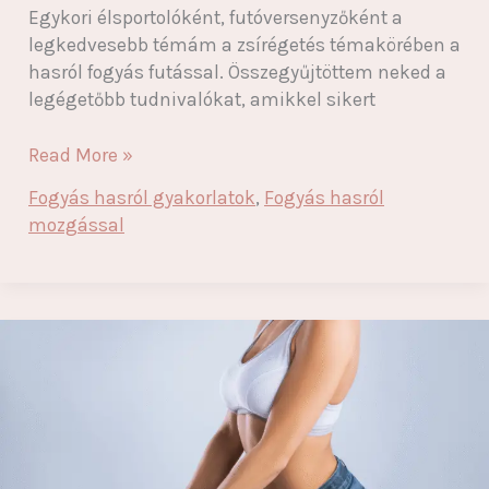
Egykori élsportolóként, futóversenyzőként a
legkedvesebb témám a zsírégetés témakörében a
hasról fogyás futással. Összegyűjtöttem neked a
legégetőbb tudnivalókat, amikkel sikert
Fogyás
Read More »
hasról
Fogyás hasról gyakorlatok
,
Fogyás hasról
futással:
mozgással
meghökkentő
eredmény
ezzel
az
edzéstervvel!