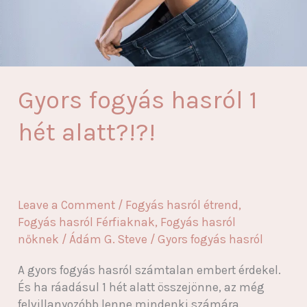
Gyors fogyás hasról 1
hét alatt?!?!
Leave a Comment
/
Fogyás hasról étrend
,
Fogyás hasról Férfiaknak
,
Fogyás hasról
nőknek
/
Ádám G. Steve
/
Gyors fogyás hasról
A gyors fogyás hasról számtalan embert érdekel.
És ha ráadásul 1 hét alatt összejönne, az még
felvillanyozóbb lenne mindenki számára.