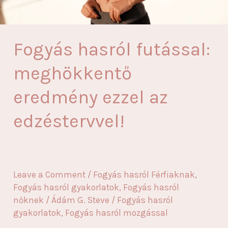
Fogyás hasról futással:
meghökkentő
eredmény ezzel az
edzéstervvel!
Leave a Comment
/
Fogyás hasról Férfiaknak
,
Fogyás hasról gyakorlatok
,
Fogyás hasról
nőknek
/
Ádám G. Steve
/
Fogyás hasról
gyakorlatok
,
Fogyás hasról mozgással