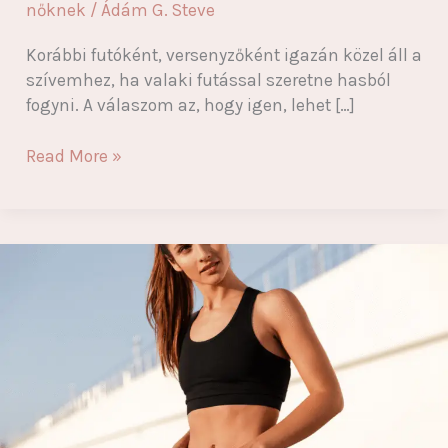
nőknek
/
Ádám G. Steve
Korábbi futóként, versenyzőként igazán közel áll a
szívemhez, ha valaki futással szeretne hasból
fogyni. A válaszom az, hogy igen, lehet […]
Futással
Read More »
lehet
hasból
fogyni?
Csak,
ha
így
csinálod!