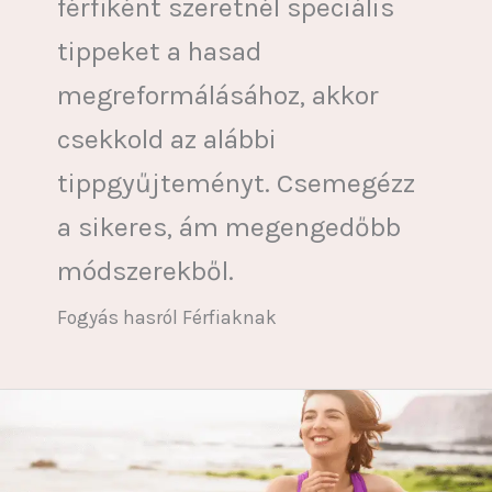
férfiként szeretnél speciális
tippeket a hasad
megreformálásához, akkor
csekkold az alábbi
tippgyűjteményt. Csemegézz
a sikeres, ám megengedőbb
módszerekből.
Fogyás hasról Férfiaknak