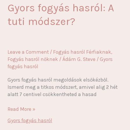
Gyors fogyás hasról: A
tuti módszer?
Leave a Comment
/
Fogyás hasról Férfiaknak
,
Fogyás hasról nőknek
/
Ádám G. Steve
/
Gyors
fogyás hasról
Gyors fogyás hasról megoldások elsőkézből.
Ismerd meg a titkos módszert, amivel alig 2 hét
alatt 7 centivel csökkentheted a hasad
Gyors
Read More »
fogyás
Gyors fogyás hasról
hasról: