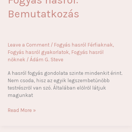
Fogyás hasról:
Bemutatkozás
Leave a Comment
/
Fogyás hasról Férfiaknak
,
Fogyás hasról gyakorlatok
,
Fogyás hasról
nőknek
/
Ádám G. Steve
A hasról fogyás gondolata szinte mindenkit érint.
Nem csoda, hisz az egyik legszembetűnőbb
testrészről van szó. Általában előlről látjuk
magunkat
Fogyás
Read More »
hasról:
Bemutatkozás