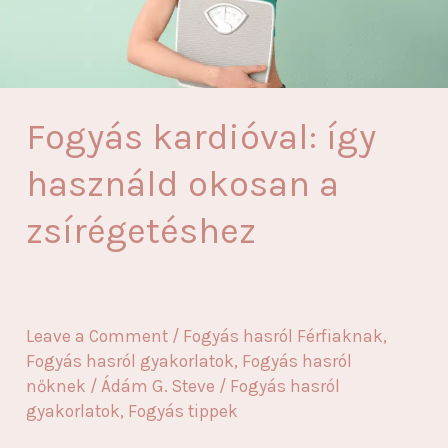
Fogyás kardióval: így
használd okosan a
zsírégetéshez
Leave a Comment
/
Fogyás hasról Férfiaknak
,
Fogyás hasról gyakorlatok
,
Fogyás hasról
nőknek
/
Ádám G. Steve
/
Fogyás hasról
gyakorlatok
,
Fogyás tippek