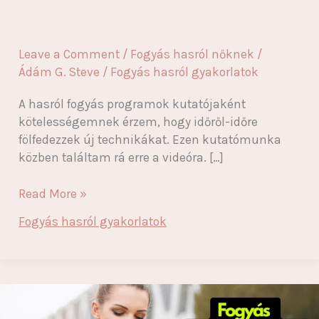
Leave a Comment
/
Fogyás hasról nőknek
/
Ádám G. Steve
/
Fogyás hasról gyakorlatok
A hasról fogyás programok kutatójaként
kötelességemnek érzem, hogy időről-időre
fölfedezzek új technikákat. Ezen kutatómunka
közben találtam rá erre a videóra. […]
Elragadó
Read More »
hasról
Fogyás hasról gyakorlatok
fogyás
videó
50
feletti
nőknek