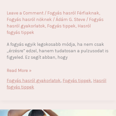
Leave a Comment
/
Fogyás hasról Férfiaknak
,
Fogyás hasról nőknek
/
Ádám G. Steve
/
Fogyás
hasról gyakorlatok
,
Fogyás tippek
,
Hasról
fogyás tippek
A fogyás egyik legokosabb módja, ha nem csak
„érzésre” edzel, hanem tudatosan a pulzusodat is
figyeled. Ez segít abban, hogy
Fogyás
Read More »
pulzusméréssel:
Fogyás hasról gyakorlatok
,
Fogyás tippek
,
Hasról
Így
fogyás tippek
égesd
a
zsírt
a
legjobb