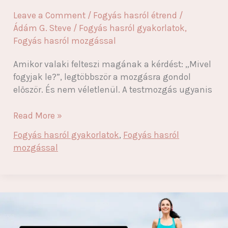
Leave a Comment
/
Fogyás hasról étrend
/
Ádám G. Steve
/
Fogyás hasról gyakorlatok
,
Fogyás hasról mozgással
Amikor valaki felteszi magának a kérdést: „Mivel
fogyjak le?”, legtöbbször a mozgásra gondol
először. És nem véletlenül. A testmozgás ugyanis
Mivel
Read More »
fogyjak
Fogyás hasról gyakorlatok
,
Fogyás hasról
le?
mozgással
5
mozgásforma,
ami
beindítja
a
zsírégetést