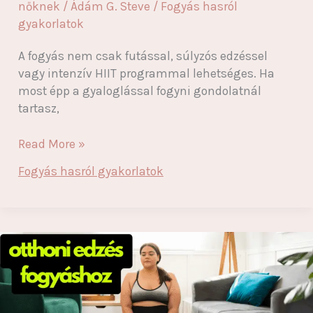
nőknek
/
Ádám G. Steve
/
Fogyás hasról
gyakorlatok
A fogyás nem csak futással, súlyzós edzéssel
vagy intenzív HIIT programmal lehetséges. Ha
most épp a gyaloglással fogyni gondolatnál
tartasz,
Gyaloglással
Read More »
fogyni?
Fogyás hasról gyakorlatok
Igen,
és
sokkal
hatékonyabb,
mint
hinnéd