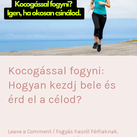
Kocogással fogyni:
Hogyan kezdj bele és
érd el a célod?
Leave a Comment
/
Fogyás hasról Férfiaknak
,