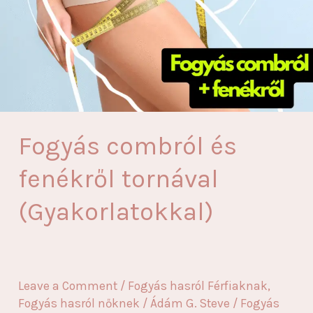
Fogyás combról és
fenékről tornával
(Gyakorlatokkal)
Leave a Comment
/
Fogyás hasról Férfiaknak
,
Fogyás hasról nőknek
/
Ádám G. Steve
/
Fogyás