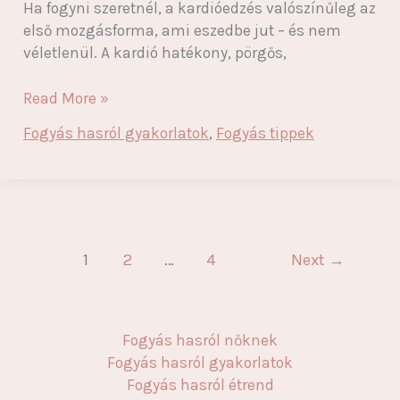
Ha fogyni szeretnél, a kardióedzés valószínűleg az
első mozgásforma, ami eszedbe jut – és nem
véletlenül. A kardió hatékony, pörgős,
Fogyás
Read More »
kardióval:
Fogyás hasról gyakorlatok
,
Fogyás tippek
így
használd
okosan
a
zsírégetéshez
1
2
…
4
Next
→
Fogyás hasról nőknek
Fogyás hasról gyakorlatok
Fogyás hasról étrend