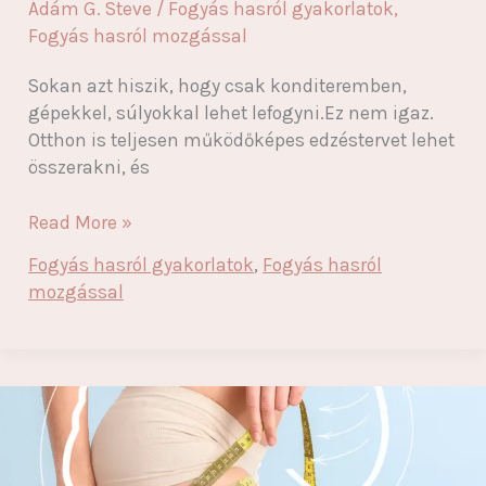
Ádám G. Steve
/
Fogyás hasról gyakorlatok
,
Fogyás hasról mozgással
Sokan azt hiszik, hogy csak konditeremben,
gépekkel, súlyokkal lehet lefogyni.Ez nem igaz.
Otthon is teljesen működőképes edzéstervet lehet
összerakni, és
Otthoni
Read More »
edzésterv
Fogyás hasról gyakorlatok
,
Fogyás hasról
fogyáshoz:
mozgással
így
állítsd
össze,
ha
tényleg
eredményt
szeretnél