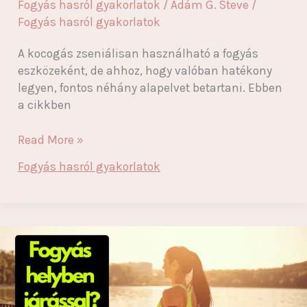
Fogyás hasról gyakorlatok
/
Ádám G. Steve
/
Fogyás hasról gyakorlatok
A kocogás zseniálisan használható a fogyás
eszközeként, de ahhoz, hogy valóban hatékony
legyen, fontos néhány alapelvet betartani. Ebben
a cikkben
Kocogással
Read More »
fogyni:
Fogyás hasról gyakorlatok
Hogyan
kezdj
bele
és
érd
el
a
célod?