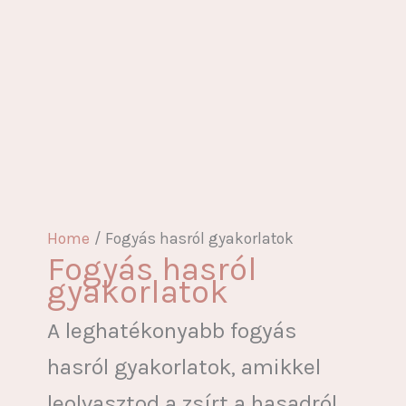
Home
Fogyás hasról gyakorlatok
Fogyás hasról
gyakorlatok
A leghatékonyabb fogyás
hasról gyakorlatok, amikkel
leolvasztod a zsírt a hasadról.