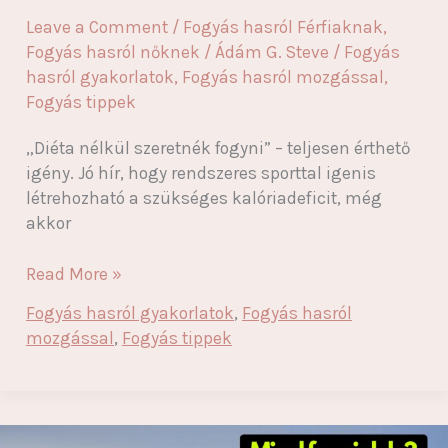
Leave a Comment
/
Fogyás hasról Férfiaknak
,
Fogyás hasról nőknek
/
Ádám G. Steve
/
Fogyás
hasról gyakorlatok
,
Fogyás hasról mozgással
,
Fogyás tippek
„Diéta nélkül szeretnék fogyni” – teljesen érthető
igény. Jó hír, hogy rendszeres sporttal igenis
létrehozható a szükséges kalóriadeficit, még
akkor
Fogyás
Read More »
sporttal
Fogyás hasról gyakorlatok
,
Fogyás hasról
diéta
mozgással
,
Fogyás tippek
nélkül:
3
működő
út,