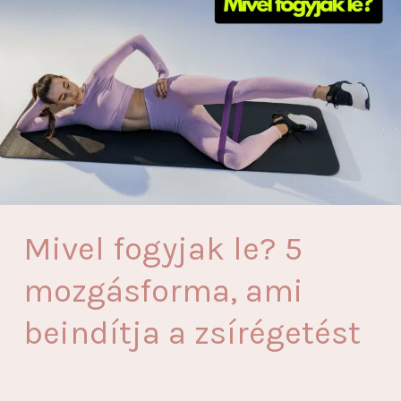
heti
edzéstervekkel
Mivel fogyjak le? 5
mozgásforma, ami
beindítja a zsírégetést