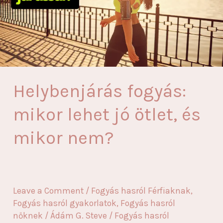
Helybenjárás fogyás:
mikor lehet jó ötlet, és
mikor nem?
Leave a Comment
/
Fogyás hasról Férfiaknak
,
Fogyás hasról gyakorlatok
,
Fogyás hasról
nőknek
/
Ádám G. Steve
/
Fogyás hasról