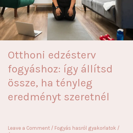
Otthoni edzésterv
fogyáshoz: így állítsd
össze, ha tényleg
eredményt szeretnél
Leave a Comment
/
Fogyás hasról gyakorlatok
/