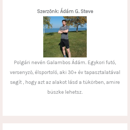
Szerzőnk: Ádám G. Steve
Polgári nevén Galambos Ádám. Egykori futó,
versenyző, élsportoló, aki 30+ év tapasztalatával
segít , hogy azt az alakot lásd a tükörben, amire
büszke lehetsz.