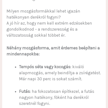
Milyen mozgásformákkal lehet igazán
hatékonyan derékról fogyni?
A jó hír az, hogy nem kell extrém edzésekben
gondolkodnod – a rendszeresség és a
változatosság sokkal többet ér.
Néhány mozgásforma, amit érdemes beépíteni a
mindennapokba:
Tempós séta vagy kocogás
: kiváló
alapmozgás, amely beindítja a zsírégetést.
Már napi 30 perc is sokat számít.
Futás
: ha fokozatosan építkezel, a futás
nagyon hatékony, főként ha derékról
szeretnél fogyni.