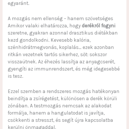
egyaránt.
A mozgás nem ellenség – hanem szövetséges
Amikor valaki elhatározza, hogy
derékról fogyni
szeretne, gyakran azonnal drasztikus diétákban
kezd gondolkodni. Kevesebb kalória,
szénhidrátmegvonás, koplalás… ezek azonban
ritkán vezetnek tartós sikerhez, sőt: sokszor
visszaütnek. Az éhezés lassítja az anyagcserét,
gyengíti az immunrendszert, és még idegesebbé
is tesz.
Ezzel szemben a rendszeres mozgás hatékonyan
beindítja a zsírégetést, különösen a derék körüli
zónában. A testmozgás nemcsak az alakodat
formálja, hanem a hangulatodat is javítja,
csökkenti a stresszt, és segít újra kapcsolatba
kerülni önmagaddal.