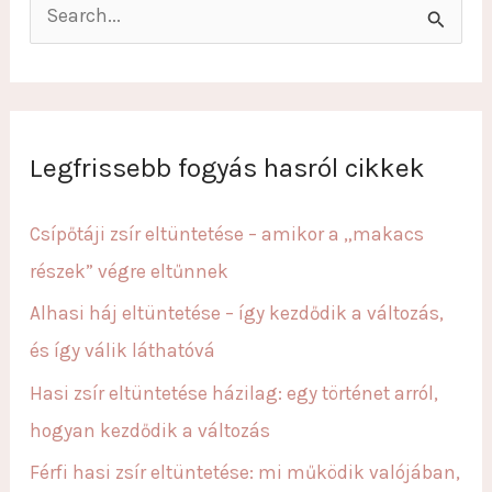
S
e
a
r
c
Legfrissebb fogyás hasról cikkek
h
f
Csípőtáji zsír eltüntetése – amikor a „makacs
o
részek” végre eltűnnek
r
Alhasi háj eltüntetése – így kezdődik a változás,
:
és így válik láthatóvá
Hasi zsír eltüntetése házilag: egy történet arról,
hogyan kezdődik a változás
Férfi hasi zsír eltüntetése: mi működik valójában,