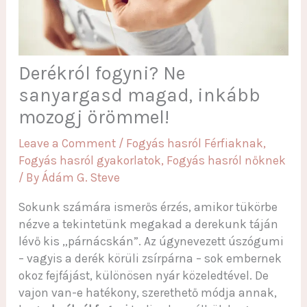
Derékról fogyni? Ne
sanyargasd magad, inkább
mozogj örömmel!
Leave a Comment
/
Fogyás hasról Férfiaknak
,
Fogyás hasról gyakorlatok
,
Fogyás hasról nőknek
/ By
Ádám G. Steve
Sokunk számára ismerős érzés, amikor tükörbe
nézve a tekintetünk megakad a derekunk táján
lévő kis „párnácskán”. Az úgynevezett úszógumi
– vagyis a derék körüli zsírpárna – sok embernek
okoz fejfájást, különösen nyár közeledtével. De
vajon van-e hatékony, szerethető módja annak,