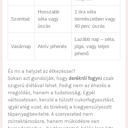
Hosszabb
1 óra séta
Szombat
séta vagy
természetben vagy
úszás
40 perc úszás
Lazább nap – séta,
Vasárnap
Aktív pihenés
jóga, vagy teljes
pihenő
És mi a helyzet az étkezéssel?
Sokan azt gondolják, hogy
derékról fogyni
csak
szigorú diétával lehet. Pedig nem az éhezés a
megoldás, hanem a tudatosság. Egyél
változatosan, kerüld a túlzott cukorfogyasztást,
igyál elég vizet, és törekedj a kiegyensúlyozott
tápanyagbevitelre. A szervezeted nem
zsírraktározásra, hanem működésre van