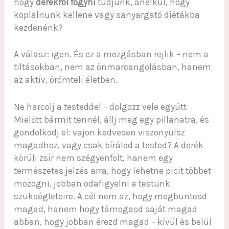
hogy
derékról fogyni
tudjunk, anélkül, hogy
koplalnunk kellene vagy sanyargató diétákba
kezdenénk?
A válasz: igen. És ez a mozgásban rejlik – nem a
tiltásokban, nem az önmarcangolásban, hanem
az aktív, örömteli életben.
Ne harcolj a testeddel – dolgozz vele együtt
Mielőtt bármit tennél, állj meg egy pillanatra, és
gondolkodj el: vajon kedvesen viszonyulsz
magadhoz, vagy csak bírálod a tested? A derék
körüli zsír nem szégyenfolt, hanem egy
természetes jelzés arra, hogy lehetne picit többet
mozogni, jobban odafigyelni a testünk
szükségleteire. A cél nem az, hogy megbüntesd
magad, hanem hogy támogasd saját magad
abban, hogy jobban érezd magad – kívül és belül