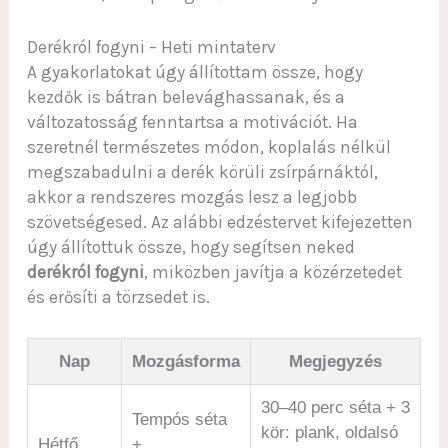
Derékról fogyni – Heti mintaterv
A gyakorlatokat úgy állítottam össze, hogy
kezdők is bátran belevághassanak, és a
változatosság fenntartsa a motivációt. Ha
szeretnél természetes módon, koplalás nélkül
megszabadulni a derék körüli zsírpárnáktól,
akkor a rendszeres mozgás lesz a legjobb
szövetségesed. Az alábbi edzéstervet kifejezetten
úgy állítottuk össze, hogy segítsen neked
derékról fogyni
, miközben javítja a közérzetedet
és erősíti a törzsedet is.
Nap
Mozgásforma
Megjegyzés
30–40 perc séta + 3
Tempós séta
kör: plank, oldalsó
Hétfő
+