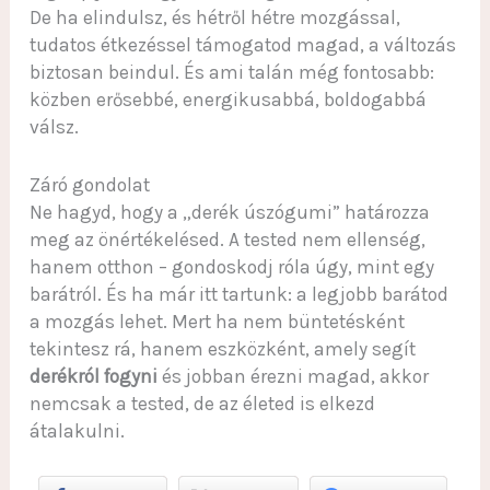
De ha elindulsz, és hétről hétre mozgással,
tudatos étkezéssel támogatod magad, a változás
biztosan beindul. És ami talán még fontosabb:
közben erősebbé, energikusabbá, boldogabbá
válsz.
Záró gondolat
Ne hagyd, hogy a „derék úszógumi” határozza
meg az önértékelésed. A tested nem ellenség,
hanem otthon – gondoskodj róla úgy, mint egy
barátról. És ha már itt tartunk: a legjobb barátod
a mozgás lehet. Mert ha nem büntetésként
tekintesz rá, hanem eszközként, amely segít
derékról fogyni
és jobban érezni magad, akkor
nemcsak a tested, de az életed is elkezd
átalakulni.