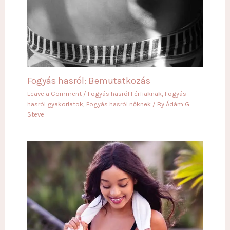
Fogyás hasról: Bemutatkozás
Leave a Comment
/
Fogyás hasról Férfiaknak
,
Fogyás
hasról gyakorlatok
,
Fogyás hasról nőknek
/ By
Ádám G.
Steve