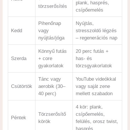
plank, hasprés,
törzserősítés
csípőemelés
Pihenőnap
Nyújtás,
Kedd
vagy
stresszoldó légzés
nyújtás/jóga
– regenerációs nap
Könnyű futás
20 perc futás +
Szerda
+ core
has- és
gyakorlatok
törzsgyakorlatok
Tánc vagy
YouTube videókkal
Csütörtök
aerobik (30–
vagy saját zene
40 perc)
mellett szabadon
4 kör: plank,
Törzserősítő
csípőemelés,
Péntek
körök
felülés, orosz twist,
hasprés