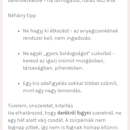
berendezkedve – ha támogatod, hálás lesz érte.
Néhány tipp:
Ne hagyj ki étkezést – az anyagcserédnek
rendszer kell, nem ingadozás.
Ne egyél „gyors boldogságot” cukorból –
keresd az igazi örömöt mozgásban,
társaságban, pihenésben.
Egy kis odafigyelés sokkal többet számít,
mint egy nagy lemondás.
Türelem, önszeretet, kitartás
Ha elhatározod, hogy
derékról fogyni
szeretnél, ne
egy hét alatt várj csodát. A zsírpárnák nem
tegnap jöttek, így nem is fognak holnap eltűnni.