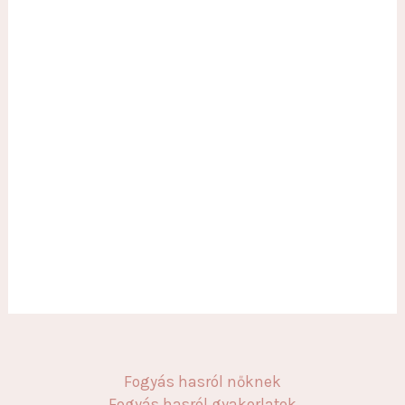
Fogyás hasról nőknek
Fogyás hasról gyakorlatok