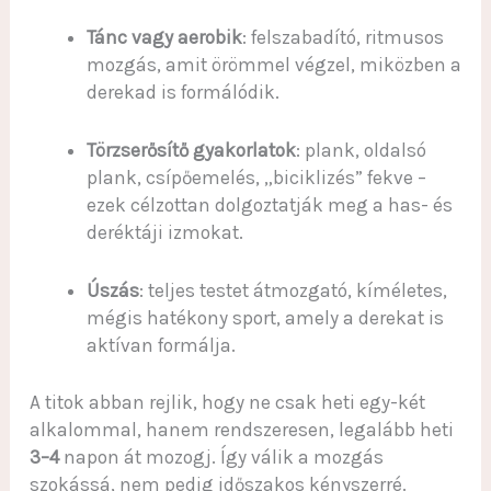
Tánc vagy aerobik
: felszabadító, ritmusos
mozgás, amit örömmel végzel, miközben a
derekad is formálódik.
Törzserősítő gyakorlatok
: plank, oldalsó
plank, csípőemelés, „biciklizés” fekve –
ezek célzottan dolgoztatják meg a has- és
deréktáji izmokat.
Úszás
: teljes testet átmozgató, kíméletes,
mégis hatékony sport, amely a derekat is
aktívan formálja.
A titok abban rejlik, hogy ne csak heti egy-két
alkalommal, hanem rendszeresen, legalább heti
3–4
napon át mozogj. Így válik a mozgás
szokássá, nem pedig időszakos kényszerré.