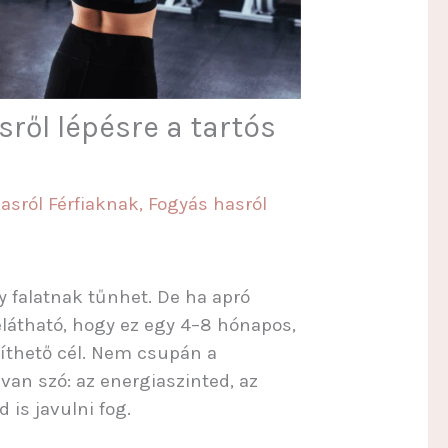
sről lépésre a tartós
asról Férfiaknak
,
Fogyás hasról
y falatnak tűnhet. De ha apró
látható, hogy ez egy 4–8 hónapos,
íthető cél. Nem csupán a
an szó: az energiaszinted, az
is javulni fog.