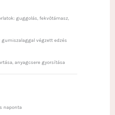
orlatok: guggolás, fekvőtámasz,
y gumiszalaggal végzett edzés
rtása, anyagcsere gyorsítása
s naponta