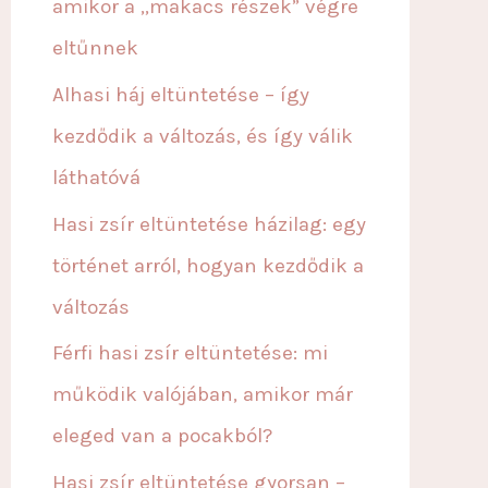
amikor a „makacs részek” végre
:
eltűnnek
Alhasi háj eltüntetése – így
kezdődik a változás, és így válik
láthatóvá
Hasi zsír eltüntetése házilag: egy
történet arról, hogyan kezdődik a
változás
Férfi hasi zsír eltüntetése: mi
működik valójában, amikor már
eleged van a pocakból?
Hasi zsír eltüntetése gyorsan –