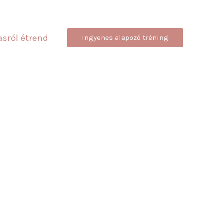
sról étrend
Ingyenes alapozó tréning