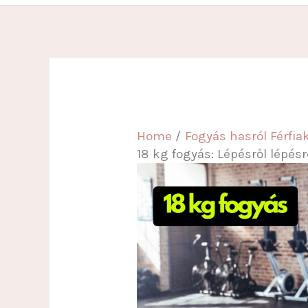
Home
Fogyás hasról Férfi
18 kg fogyás: Lépésről lépésre