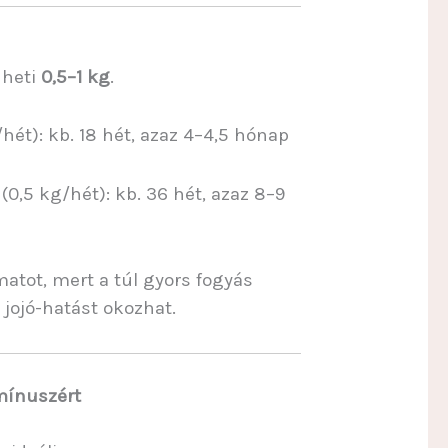
 heti
0,5–1 kg
.
/hét): kb. 18 hét, azaz 4–4,5 hónap
(0,5 kg/hét): kb. 36 hét, azaz 8–9
matot, mert a túl gyors fogyás
 jojó-hatást okozhat.
mínuszért