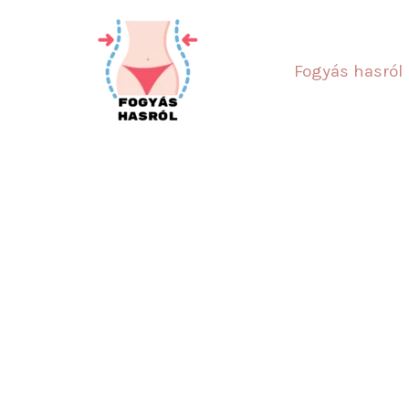
Skip
to
content
Fogyás hasról