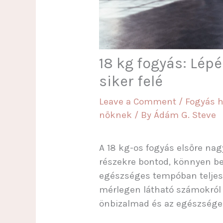
18 kg fogyás: Lépé
siker felé
Leave a Comment
/
Fogyás h
nőknek
/ By
Ádám G. Steve
A 18 kg-os fogyás elsőre nag
részekre bontod, könnyen be
egészséges tempóban teljes
mérlegen látható számokról v
önbizalmad és az egészséged 