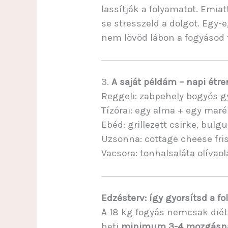
lassítják a folyamatot. Emiat
se stresszeld a dolgot. Eg
nem lövöd lábon a fogyásod 
3.
A saját példám – napi étr
Reggeli: zabpehely bogyós g
Tízórai: egy alma + egy mar
Ebéd: grillezett csirke, bulgu
Uzsonna: cottage cheese fri
Vacsora: tonhalsaláta olívaola
Edzésterv: így gyorsítsd a f
A 18 kg fogyás nemcsak dié
heti
minimum 3-4 mozgásn