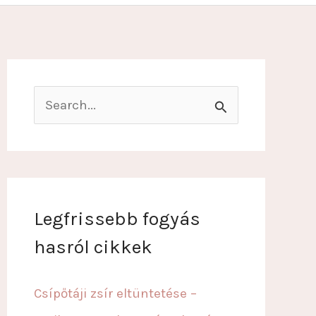
S
e
a
r
c
Legfrissebb fogyás
h
hasról cikkek
f
o
Csípőtáji zsír eltüntetése –
r