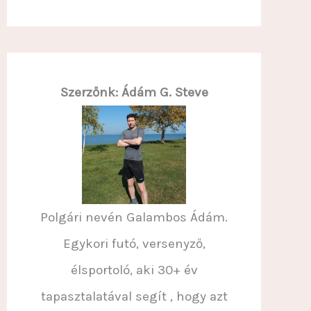
Szerzőnk: Ádám G. Steve
Polgári nevén Galambos Ádám.
Egykori futó, versenyző,
élsportoló, aki 30+ év
tapasztalatával segít , hogy azt