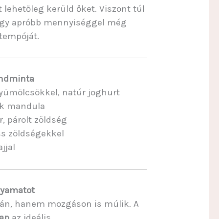
t lehetőleg kerüld őket. Viszont túl
y-egy apróbb mennyiséggel még
tempóját.
endminta
yümölcsökkel, natúr joghurt
ék mandula
r, párolt zöldség
ss zöldségekkel
jjal
olyamatot
tán, hanem mozgáson is múlik. A
ap
az ideális.