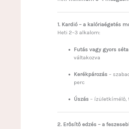
1. Kardió – a kalóriaégetés m
Heti 2–3 alkalom:
Futás vagy gyors séta
váltakozva
Kerékpározás
– szabad
perc
Úszás
– ízületkímélő, 
2. Erősítő edzés – a feszeseb