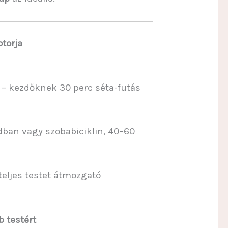
otorja
– kezdőknek 30 perc séta-futás
ban vagy szobabiciklin, 40–60
teljes testet átmozgató
b testért