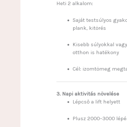
Heti 2 alkalom:
Saját testsúlyos gyak
plank, kitörés
Kisebb súlyokkal vag
otthon is hatékony
Cél: izomtömeg megta
3. Napi aktivitás növelése
Lépcső a lift helyett
Plusz 2000–3000 lépé