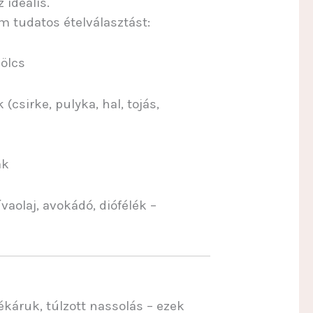
ideális.
m tudatos ételválasztást:
ölcs
(csirke, pulyka, hal, tojás,
ák
vaolaj, avokádó, diófélék –
pékáruk, túlzott nassolás – ezek