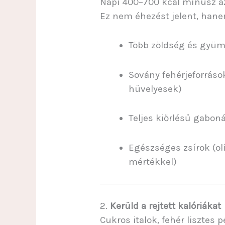
Napi 400–700 kcal mínusz az 
Ez nem éhezést jelent, hane
Több zöldség és gyüm
Sovány fehérjeforrások 
hüvelyesek)
Teljes kiőrlésű gabon
Egészséges zsírok (olí
mértékkel)
2.
Kerüld a rejtett kalóriákat
Cukros italok, fehér lisztes 