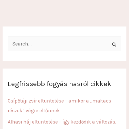
S
e
a
r
c
Legfrissebb fogyás hasról cikkek
h
f
Csípőtáji zsír eltüntetése – amikor a „makacs
o
részek” végre eltűnnek
r
Alhasi háj eltüntetése – így kezdődik a változás,