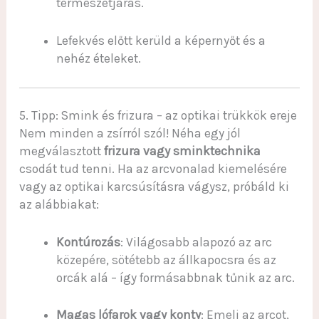
természetjárás.
Lefekvés előtt kerüld a képernyőt és a
nehéz ételeket.
5. Tipp: Smink és frizura – az optikai trükkök ereje
Nem minden a zsírról szól! Néha egy jól
megválasztott
frizura vagy sminktechnika
csodát tud tenni. Ha az arcvonalad kiemelésére
vagy az optikai karcsúsításra vágysz, próbáld ki
az alábbiakat:
Kontúrozás
: Világosabb alapozó az arc
közepére, sötétebb az állkapocsra és az
orcák alá – így formásabbnak tűnik az arc.
Magas lófarok vagy konty
: Emeli az arcot,