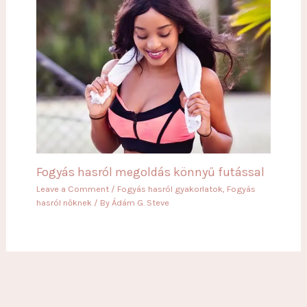
Fogyás hasról megoldás könnyű futással
Leave a Comment
/
Fogyás hasról gyakorlatok
,
Fogyás
hasról nőknek
/ By
Ádám G. Steve