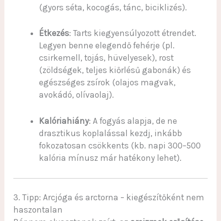
(gyors séta, kocogás, tánc, biciklizés).
Étkezés
: Tarts kiegyensúlyozott étrendet.
Legyen benne elegendő fehérje (pl.
csirkemell, tojás, hüvelyesek), rost
(zöldségek, teljes kiőrlésű gabonák) és
egészséges zsírok (olajos magvak,
avokádó, olívaolaj).
Kalóriahiány
: A fogyás alapja, de ne
drasztikus koplalással kezdj, inkább
fokozatosan csökkents (kb. napi 300–500
kalória mínusz már hatékony lehet).
3. Tipp: Arcjóga és arctorna – kiegészítőként nem
haszontalan