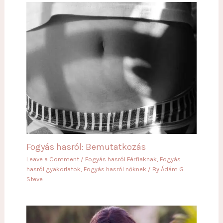
Fogyás hasról: Bemutatkozás
Leave a Comment
/
Fogyás hasról Férfiaknak
,
Fogyás
hasról gyakorlatok
,
Fogyás hasról nőknek
/ By
Ádám G.
Steve