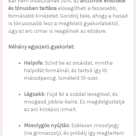
Bár nem olvasztanak zsírt, az
arcizmok erősítése
és tónusban tartása
elősegítheti a feszesebb,
formásabb kinézetet. Gondolj bele, ahogy a hasad
is tónusosabb lesz a megfelelő gyakorlatoktól,
úgy az arc izmai is reagálnak az edzésre.
Néhány egyszerű gyakorlat:
Halpofa
: Szívd be az orcáidat, mintha
halpofát formálnál, és tartsd így 10
másodpercig. Ismételd 10-szer.
Légsakk
: Fújd fel a szádat levegővel, és
mozgasd jobbra-balra. Ez megdolgoztatja
az arc középső izmait.
Mosolygós nyújtás
: Szélesen mosolyogj
(ne grimaszolj), és próbálj így megtartani