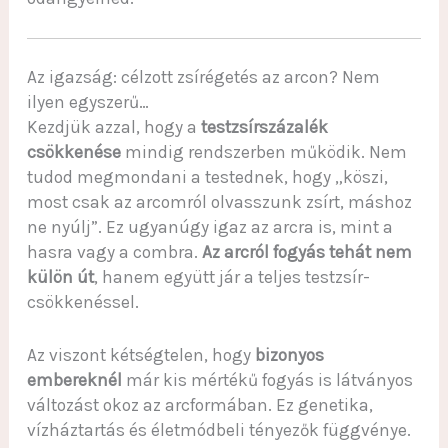
Az igazság: célzott zsírégetés az arcon? Nem
ilyen egyszerű…
Kezdjük azzal, hogy a
testzsírszázalék
csökkenése
mindig rendszerben működik. Nem
tudod megmondani a testednek, hogy „köszi,
most csak az arcomról olvasszunk zsírt, máshoz
ne nyúlj”. Ez ugyanúgy igaz az arcra is, mint a
hasra vagy a combra.
Az arcról fogyás tehát nem
külön út
, hanem együtt jár a teljes testzsír-
csökkenéssel.
Az viszont kétségtelen, hogy
bizonyos
embereknél
már kis mértékű fogyás is látványos
változást okoz az arcformában. Ez genetika,
vízháztartás és életmódbeli tényezők függvénye.