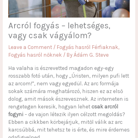
Arcról fogyás – lehetséges,
vagy csak vágyálom?
Leave a Comment
/
Fogyás hasról Férfiaknak
,
Fogyás hasról nőknek
/ By
Ádám G. Steve
Ha valaha is észrevetted magadon egy-egy
rosszabb fotó után, hogy „Úristen, milyen pufi lett
az arcom!”, nem vagy egyedül. Az arc formája
sokak számára meghatározó, hiszen ez az első
dolog, amit mások észrevesznek. Az interneten is
rengetegen keresik, hogyan lehet
csak arcról
fogyni
– de vajon létezik ilyen célzott megoldás?
Ebben a cikkben körbejárjuk, mitől válik az arc
karcsúbbá, mit tehetsz te is érte, és mire érdemes
odafigyelned.