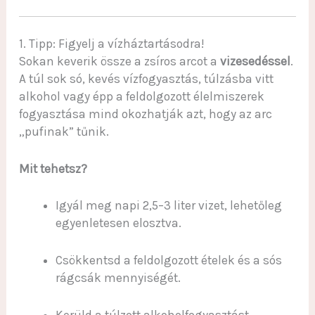
1. Tipp: Figyelj a vízháztartásodra!
Sokan keverik össze a zsíros arcot a
vizesedéssel
.
A túl sok só, kevés vízfogyasztás, túlzásba vitt
alkohol vagy épp a feldolgozott élelmiszerek
fogyasztása mind okozhatják azt, hogy az arc
„pufinak” tűnik.
Mit tehetsz?
Igyál meg napi 2,5–3 liter vizet, lehetőleg
egyenletesen elosztva.
Csökkentsd a feldolgozott ételek és a sós
rágcsák mennyiségét.
Kerüld a túlzott alkoholfogyasztást,