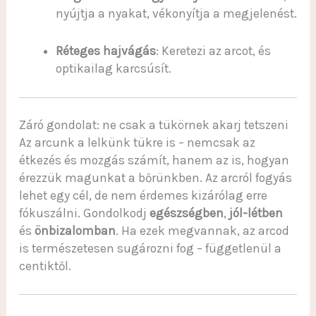
nyújtja a nyakat, vékonyítja a megjelenést.
Réteges hajvágás
: Keretezi az arcot, és
optikailag karcsúsít.
Záró gondolat: ne csak a tükörnek akarj tetszeni
Az arcunk a lelkünk tükre is – nemcsak az
étkezés és mozgás számít, hanem az is, hogyan
érezzük magunkat a bőrünkben. Az arcról fogyás
lehet egy cél, de nem érdemes kizárólag erre
fókuszálni. Gondolkodj
egészségben
,
jól-létben
és
önbizalomban
. Ha ezek megvannak, az arcod
is természetesen sugározni fog – függetlenül a
centiktől.