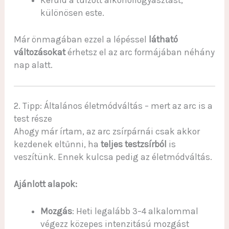
különösen este.
Már önmagában ezzel a lépéssel
látható
változásokat
érhetsz el az arc formájában néhány
nap alatt.
2. Tipp: Általános életmódváltás – mert az arc is a
test része
Ahogy már írtam, az arc zsírpárnái csak akkor
kezdenek eltűnni, ha
teljes testzsírból
is
veszítünk. Ennek kulcsa pedig az életmódváltás.
Ajánlott alapok:
Mozgás
: Heti legalább 3–4 alkalommal
végezz közepes intenzitású mozgást