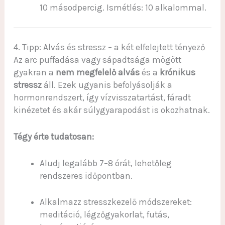
10 másodpercig. Ismétlés: 10 alkalommal.
4. Tipp: Alvás és stressz – a két elfelejtett tényező
Az arc puffadása vagy sápadtsága mögött
gyakran a
nem megfelelő alvás
és a
krónikus
stressz
áll. Ezek ugyanis befolyásolják a
hormonrendszert, így vízvisszatartást, fáradt
kinézetet és akár súlygyarapodást is okozhatnak.
Tégy érte tudatosan:
Aludj legalább 7–8 órát, lehetőleg
rendszeres időpontban.
Alkalmazz stresszkezelő módszereket:
meditáció, légzőgyakorlat, futás,