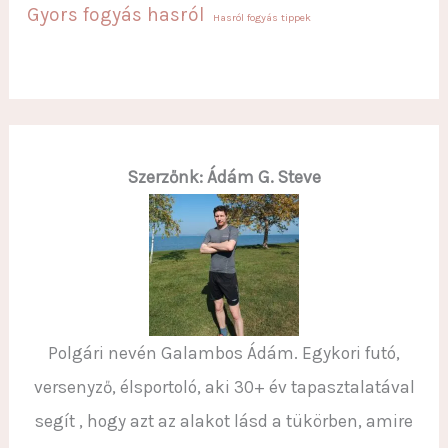
Gyors fogyás hasról
Hasról fogyás tippek
Szerzőnk: Ádám G. Steve
Polgári nevén Galambos Ádám. Egykori futó,
versenyző, élsportoló, aki 30+ év tapasztalatával
segít , hogy azt az alakot lásd a tükörben, amire