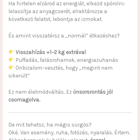
Ha hirtelen elzárod az energiát, elkezd spórolni:
lelassítja az anyagcserét, elraktározza a
következő falatot, lebontja az izmokat.
És amint visszatérsz a „normál” étkezéshez?
Visszahízás +1–2 kg extrával
Puffadás, falásrohamok, energiazuhanás
Önbizalom-vesztés, hogy „megint nem
sikerült”
Ez nem életmódváltás. Ez
önsorsrontás jól
csomagolva.
De mit tehetsz, ha mégis sürgős?
Oké. Van esemény, ruha, fotózás, nyaralás. Értem.