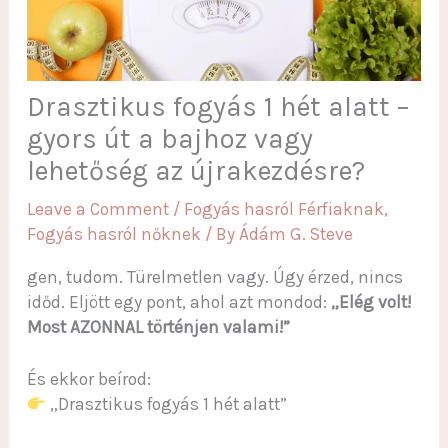
Drasztikus fogyás 1 hét alatt –
gyors út a bajhoz vagy
lehetőség az újrakezdésre?
Leave a Comment
/
Fogyás hasról Férfiaknak
,
Fogyás hasról nőknek
/ By
Ádám G. Steve
gen, tudom. Türelmetlen vagy. Úgy érzed, nincs
időd. Eljött egy pont, ahol azt mondod:
„Elég volt!
Most AZONNAL történjen valami!”
És ekkor beírod:
„Drasztikus fogyás 1 hét alatt”