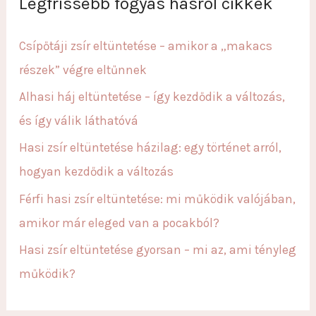
Legfrissebb fogyás hasról cikkek
h
f
Csípőtáji zsír eltüntetése – amikor a „makacs
o
részek” végre eltűnnek
r
Alhasi háj eltüntetése – így kezdődik a változás,
:
és így válik láthatóvá
Hasi zsír eltüntetése házilag: egy történet arról,
hogyan kezdődik a változás
Férfi hasi zsír eltüntetése: mi működik valójában,
amikor már eleged van a pocakból?
Hasi zsír eltüntetése gyorsan – mi az, ami tényleg
működik?