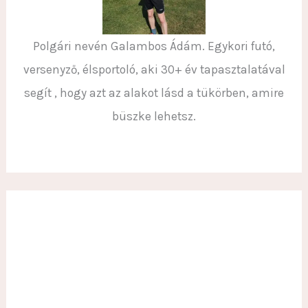
Polgári nevén Galambos Ádám. Egykori futó,
versenyző, élsportoló, aki 30+ év tapasztalatával
segít , hogy azt az alakot lásd a tükörben, amire
büszke lehetsz.