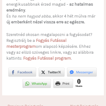
energikusabbnak érzed magad –
az hatalmas
eredmény
.
És
ha nem hagyod abba
, akkor 4 hét múlva már
új emberként nézel vissza erre az egészre.
Szeretnéd okosan megalapozni a fogyásodat?
Regisztrálj be a
Fogyás Futással
mesterprogram
om alapozó képzésére. Ehhez
vagy az előző szöveges linkre, vagy az alábbira
kattints:
Fogyás Futással program
.
Facebook
Twitter/X
Messenger
0
WhatsApp
Print
Shares