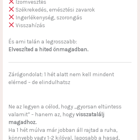
Izomvesztés
Székrekedés, emésztési zavarok
Ingerlékenység, szorongás
Visszahízás
És ami talán a legrosszabb:
Elveszíted a hited önmagadban.
Zárógondolat: 1 hét alatt nem kell mindent
elérned – de elindulhatsz
Ne az legyen a célod, hogy „gyorsan eltüntess
valamit” – hanem az, hogy
visszatalálj
magadhoz.
Ha 1 hét múlva már jobban áll rajtad a ruha,
könnyebb vagy 1-2 kilóval, laposabb a hasad,