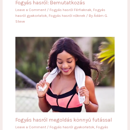
Fogyás hasról: Bemutatkozás
Leave a Comment
/
Fogyás hasról Férfiaknak
,
Fogyás
hasról gyakorlatok
,
Fogyás hasról nőknek
/ By
Ádám G.
Steve
Fogyás hasról megoldás könnyű futással
Leave a Comment
/
Fogyás hasról gyakorlatok
,
Fogyás