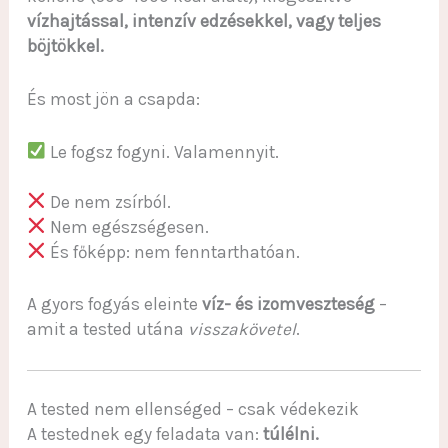
vízhajtással, intenzív edzésekkel, vagy teljes
böjtökkel.
És most jön a csapda:
Le fogsz fogyni. Valamennyit.
De nem zsírból.
Nem egészségesen.
És főképp: nem fenntarthatóan.
A gyors fogyás eleinte
víz- és izomveszteség
–
amit a tested utána
visszakövetel
.
A tested nem ellenséged – csak védekezik
A testednek egy feladata van:
túlélni.