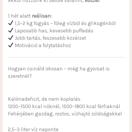
Akkor hozzunk ki belőle valamit,
ésszel
.
1 hét alatt
reálisan
:
1,5–2 kg fogyás – főleg vízből és glikogénből
Laposabb has, kevesebb puffadás
Jobb tartás, feszesebb közérzet
Motiváció a folytatáshoz
Hogyan csináld okosan – még ha gyorsat is
szeretnél?
Kalóriadeficit, de nem koplalás
1200–1500 kcal nőknél, 1500–1800 kcal férfiaknál
Fehérjében gazdag, rostos, vízhajtó zöldségekkel
2,5–3 liter víz naponta