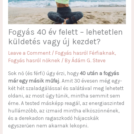
Fogyás 40 év felett – lehetetlen
küldetés vagy új kezdet?
Leave a Comment
/
Fogyás hasról Férfiaknak
,
Fogyás hasról nőknek
/ By
Ádám G. Steve
Sok nő (és férfi) úgy érzi, hogy
40 után a fogyás
már egy másik műfaj
. Amit 30 évesen még egy-
két hét szaladgálással és salátával meg lehetett
oldani, az most úgy tűnik, mintha semmit sem
érne. A tested másképp reagál, az energiaszinted
hullámzóbb, az izmaid mintha elköszönnének,
és a derekadon ragaszkodó hájacskák
egyszerűen nem akarnak lekopni.