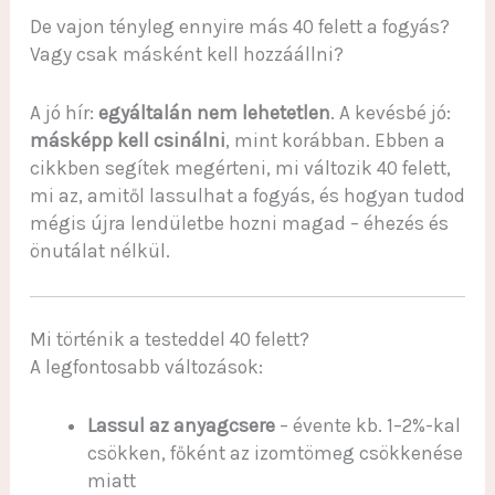
De vajon tényleg ennyire más 40 felett a fogyás?
Vagy csak másként kell hozzáállni?
A jó hír:
egyáltalán nem lehetetlen
. A kevésbé jó:
másképp kell csinálni
, mint korábban. Ebben a
cikkben segítek megérteni, mi változik 40 felett,
mi az, amitől lassulhat a fogyás, és hogyan tudod
mégis újra lendületbe hozni magad – éhezés és
önutálat nélkül.
Mi történik a testeddel 40 felett?
A legfontosabb változások:
Lassul az anyagcsere
– évente kb. 1–2%-kal
csökken, főként az izomtömeg csökkenése
miatt