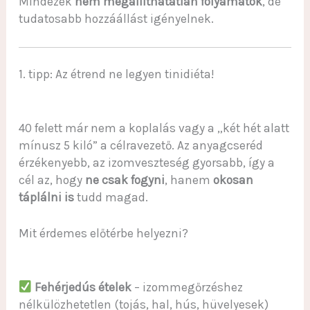
Mindezek
nem megállíthatatlan folyamatok
, de
tudatosabb hozzáállást igényelnek.
1. tipp: Az étrend ne legyen tinidiéta!
40 felett már nem a koplalás vagy a „két hét alatt
mínusz 5 kiló” a célravezető. Az anyagcseréd
érzékenyebb, az izomveszteség gyorsabb, így a
cél az, hogy
ne csak fogyni
, hanem
okosan
táplálni is
tudd magad.
Mit érdemes előtérbe helyezni?
Fehérjedús ételek
– izommegőrzéshez
nélkülözhetetlen (tojás, hal, hús, hüvelyesek)