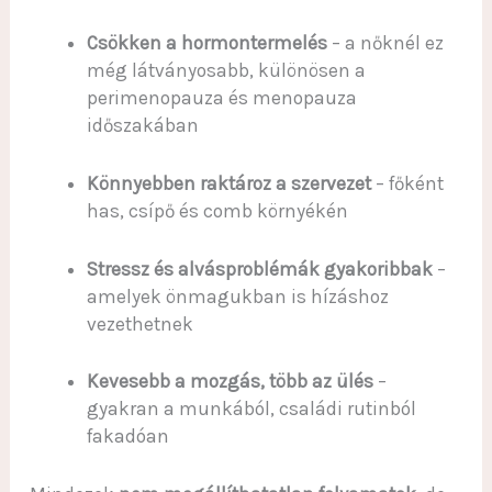
Csökken a hormontermelés
– a nőknél ez
még látványosabb, különösen a
perimenopauza és menopauza
időszakában
Könnyebben raktároz a szervezet
– főként
has, csípő és comb környékén
Stressz és alvásproblémák gyakoribbak
–
amelyek önmagukban is hízáshoz
vezethetnek
Kevesebb a mozgás, több az ülés
–
gyakran a munkából, családi rutinból
fakadóan