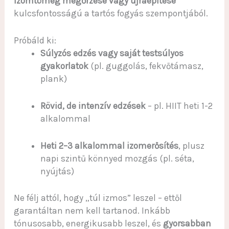
izomtömeg megőrzése vagy újraépítése
kulcsfontosságú a tartós fogyás szempontjából.
Próbáld ki:
Súlyzós edzés vagy saját testsúlyos
gyakorlatok
(pl. guggolás, fekvőtámasz,
plank)
Rövid, de intenzív edzések
– pl. HIIT heti 1-2
alkalommal
Heti 2–3 alkalommal izomerősítés
, plusz
napi szintű könnyed mozgás (pl. séta,
nyújtás)
Ne félj attól, hogy „túl izmos” leszel – ettől
garantáltan nem kell tartanod. Inkább
tónusosabb, energikusabb leszel, és
gyorsabban