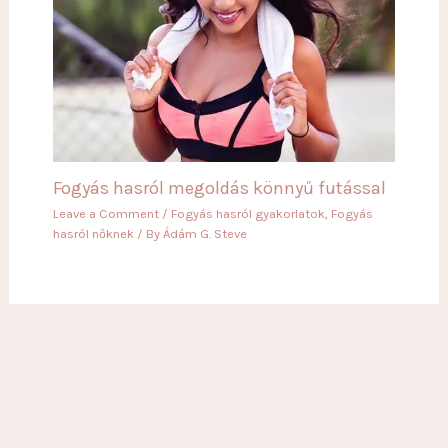
Fogyás hasról megoldás könnyű futással
Leave a Comment
/
Fogyás hasról gyakorlatok
,
Fogyás
hasról nőknek
/ By
Ádám G. Steve