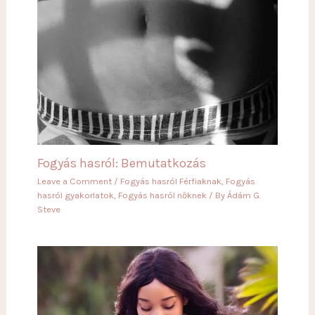
Fogyás hasról: Bemutatkozás
Leave a Comment
/
Fogyás hasról Férfiaknak
,
Fogyás
hasról gyakorlatok
,
Fogyás hasról nőknek
/ By
Ádám G.
Steve