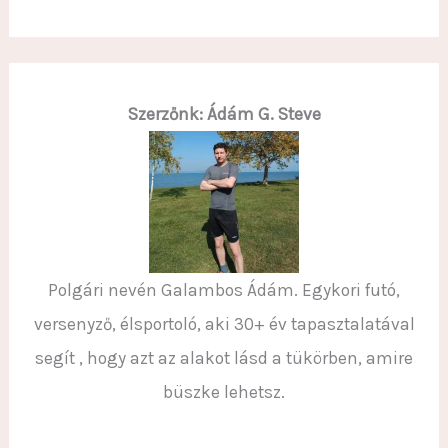
Szerzőnk: Ádám G. Steve
Polgári nevén Galambos Ádám. Egykori futó,
versenyző, élsportoló, aki 30+ év tapasztalatával
segít , hogy azt az alakot lásd a tükörben, amire
büszke lehetsz.