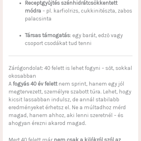
Receptgyűjtés szénhidrátcsökkentett
módra
– pl. karfiolrizs, cukkinitészta, zabos
palacsinta
Társas támogatás
: egy barát, edző vagy
csoport csodákat tud tenni
Zárógondolat: 40 felett is lehet fogyni – sőt, sokkal
okosabban
A
fogyás 40 év felett
nem sprint, hanem egy jól
megtervezett, személyre szabott túra. Lehet, hogy
kicsit lassabban indulsz, de annál stabilabb
eredményeket érhetsz el. Ne a múltadhoz mérd
magad, hanem ahhoz, aki lenni szeretnél – és
ahogyan érezni akarod magad.
Mert 40 felett már
nem csak a kilókról szól az