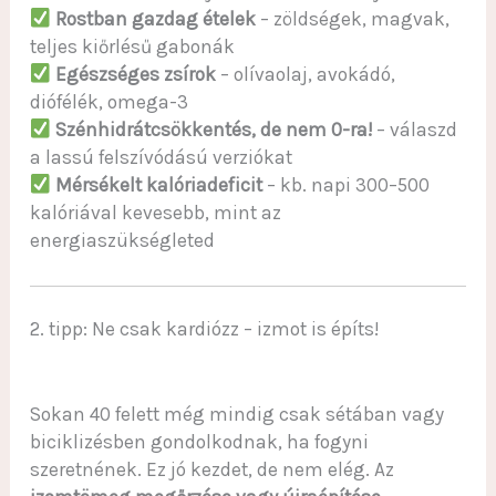
Rostban gazdag ételek
– zöldségek, magvak,
teljes kiőrlésű gabonák
Egészséges zsírok
– olívaolaj, avokádó,
diófélék, omega-3
Szénhidrátcsökkentés, de nem 0-ra!
– válaszd
a lassú felszívódású verziókat
Mérsékelt kalóriadeficit
– kb. napi 300–500
kalóriával kevesebb, mint az
energiaszükségleted
2. tipp: Ne csak kardiózz – izmot is építs!
Sokan 40 felett még mindig csak sétában vagy
biciklizésben gondolkodnak, ha fogyni
szeretnének. Ez jó kezdet, de nem elég. Az