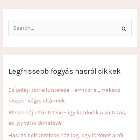
S
e
a
r
c
Legfrissebb fogyás hasról cikkek
h
f
Csípőtáji zsír eltüntetése – amikor a „makacs
o
részek” végre eltűnnek
r
Alhasi háj eltüntetése – így kezdődik a változás,
:
és így válik láthatóvá
Hasi zsír eltüntetése házilag: egy történet arról,