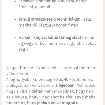
Lefekvés előtt kerüld a kijelzőt
, nehéz
ételeket, alkoholt
Tanulj stresszkezelő technikákat
– séta,
meditáció, légzőgyakorlat, futás
Ha kell, kérj szakértői támogatást
– néha
egy-egy vérkép, hormonvizsgálat is sokat
segít
4. tipp: Türelem és önszeretet – ez most már nem
választható
A legnagyobb különbség 20 és 40 között nem a
biológiádban van, hanem
a fejedben
. Már tudod,
hogy a villámdiéták nem működnek, hogy nem
az a lényeg, hogy 5 nap alatt beleférj egy ruhába,
hanem az, hogy
jobban érezd magad a