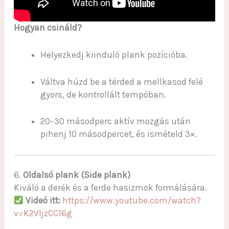
Hogyan csináld?
Helyezkedj kiinduló plank pozícióba.
Váltva húzd be a térded a mellkasod felé
gyors, de kontrollált tempóban.
20–30 másodperc aktív mozgás után
pihenj 10 másodpercet, és ismételd 3×.
6.
Oldalsó plank (Side plank)
Kiváló a derék és a ferde hasizmok formálására.
Videó itt:
https://www.youtube.com/watch?
v=K2VljzCC16g