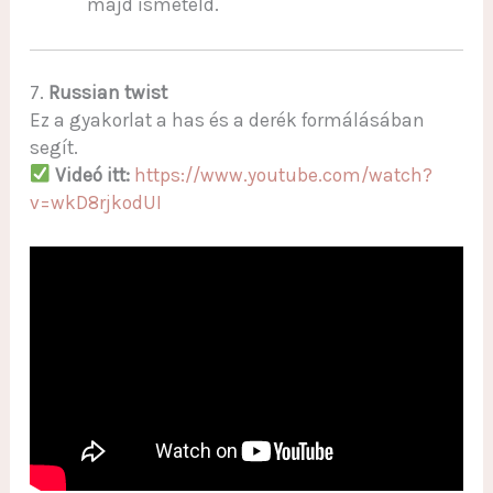
majd ismételd.
7.
Russian twist
Ez a gyakorlat a has és a derék formálásában
segít.
Videó itt:
https://www.youtube.com/watch?
v=wkD8rjkodUI