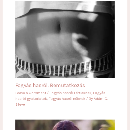
Fogyás hasról: Bemutatkozás
Leave a Comment
/
Fogyás hasról Férfiaknak
,
Fogyás
hasról gyakorlatok
,
Fogyás hasról nőknek
/ By
Ádám G.
Steve