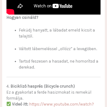
Hogyan csináld?
Feküdj hanyatt, a lábadat emeld kicsit a
talajtól.
Váltott lábemeléssel „ollózz” a levegőben.
Tartsd feszesen a hasadat, ne homorítsd a
derekad.
4.
Bicikliző hasprés (Bicycle crunch)
Ez a gyakorlat a ferde hasizmokat is remekül
formálja.
Videó itt:
https://www.youtube.com/watch?