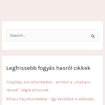
S
e
a
r
c
Legfrissebb fogyás hasról cikkek
h
f
Csípőtáji zsír eltüntetése – amikor a „makacs
o
részek” végre eltűnnek
r
Alhasi háj eltüntetése – így kezdődik a változás,
: