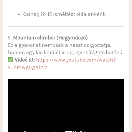
Csinálj 12–15 ismétlést oldalanként.
5.
Mountain climber (Hegymászó)
Ez a gyakorlat nemcsak a hasat dolgoztatja,
hanem egy kis kardiót is ad, így zsírégető hatású.
Videó itt:
https://www.youtube.com/watch?
v=nmwgirgXLYM