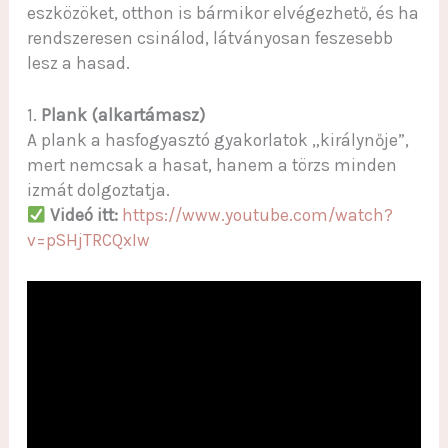
eszközöket, otthon is bármikor elvégezhető, és ha
rendszeresen csinálod, látványosan feszesebb
lesz a hasad.
1.
Plank (alkartámasz)
A plank a hasfogyasztó gyakorlatok „királynője”,
mert nemcsak a hasat, hanem a törzs minden
izmát dolgoztatja.
Videó itt:
https://www.youtube.com/watch?
v=pSHjTRCQxIw