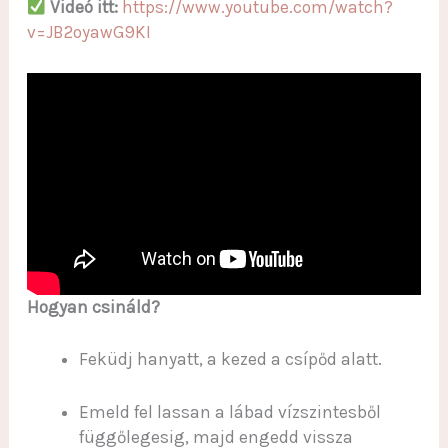
Videó itt:
https://www.youtube.com/watch?
v=JB2oyawG9KI
Hogyan csináld?
Feküdj hanyatt, a kezed a csípőd alatt.
Emeld fel lassan a lábad vízszintesből
függőlegesig, majd engedd vissza