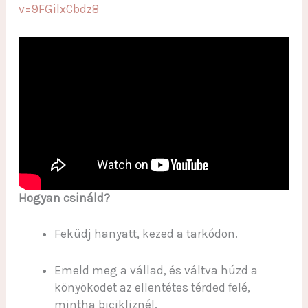
v=9FGilxCbdz8
Hogyan csináld?
Feküdj hanyatt, kezed a tarkódon.
Emeld meg a vállad, és váltva húzd a
könyöködet az ellentétes térded felé,
mintha bicikliznél.