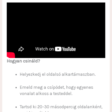
Hogyan csináld?
Helyezkedj el oldalsó alkartámaszban.
Emeld meg a csípődet, hogy egyenes
vonalat alkoss a testeddel.
Tartsd ki 20–30 másodpercig oldalanként,