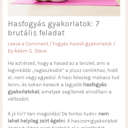
Hasfogyás gyakorlatok: 7
brutális feladat
Leave a Comment
/
Fogyás hasról gyakorlatok
/
By
Ádám G. Steve
Ha azt érzed, hogy a hasad az a terület, ami a
leginkább „ragaszkodik” a plusz centikhez, hidd
el, nem vagy egyedül. A hasi felesleg makacs tud
lenni, és sokan keresik a legjobb
hasfogyás
gyakorlatokat
, amelyek segítenek elindítani a
változást.
A jó hír? Van megoldás! De fontos tudni:
nem
lehet helyileg zsírt égetni
. A hasizomgyakorlatok