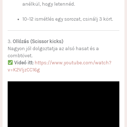
anélkül, hogy letennéd.
10–12 ismétlés egy sorozat, csinálj 3 kört.
3.
Ollózás (Scissor kicks)
Nagyon jól dolgoztatja az alsó hasat és a
combtövet.
Videó itt:
https://www.youtube.com/watch?
v=K2VljzCC16g