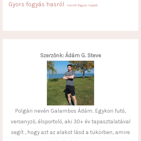
Gyors fogyás hasról
Hasról fogyás tippek
Szerzőnk: Ádám G. Steve
Polgári nevén Galambos Ádám. Egykori futó,
versenyző, élsportoló, aki 30+ év tapasztalatával
segít , hogy azt az alakot lásd a tükörben, amire