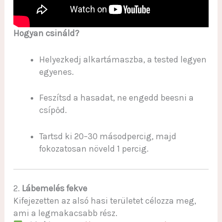
Hogyan csináld?
Helyezkedj alkartámaszba, a tested legyen
egyenes.
Feszítsd a hasadat, ne engedd beesni a
csípőd.
Tartsd ki 20–30 másodpercig, majd
fokozatosan növeld 1 percig.
2.
Lábemelés fekve
Kifejezetten az alsó hasi területet célozza meg,
ami a legmakacsabb rész.