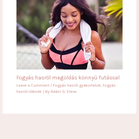
Fogyás hasról megoldás könnyű futással
Leave a Comment
/
Fogyás hasról gyakorlatok
,
Fogyás
hasról nőknek
/ By
Ádám G. Steve