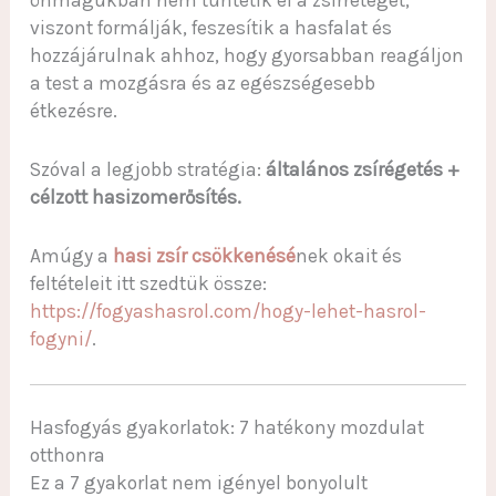
önmagukban nem tüntetik el a zsírréteget,
viszont formálják, feszesítik a hasfalat és
hozzájárulnak ahhoz, hogy gyorsabban reagáljon
a test a mozgásra és az egészségesebb
étkezésre.
Szóval a legjobb stratégia:
általános zsírégetés +
célzott hasizomerősítés.
Amúgy a
hasi zsír csökkenésé
nek okait és
feltételeit itt szedtük össze:
https://fogyashasrol.com/hogy-lehet-hasrol-
fogyni/
.
Hasfogyás gyakorlatok: 7 hatékony mozdulat
otthonra
Ez a 7 gyakorlat nem igényel bonyolult